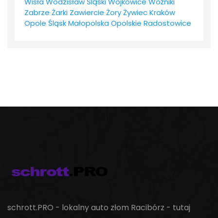
Wisła
Wodzisław Śląski
Wojkowice
Woźniki
Zabrze
Żarki
Zawiercie
Żory
Żywiec
Kraków
Opole
Śląsk
Małopolska
Opolskie
Radostowice
schrott.PRO - lokalny auto złom Racibórz - tutaj