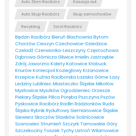
Auto Złom Racibórz
Kasacja aut
Auto Skup Racibórz
Skup samochodów
Recykling
Szrot Racibórz
Będzin
Racibórz
Bieruń
Blachownia
Bytom
Chorzów
Cieszyn
Czechowice-Dziedzice
Czeladź
Czerwionka-Leszczyny
Częstochowa
Dąbrowa Górnicza
Gliwice
Imielin
Jastrzębie
Zdrój
Jaworzno
Kalety
Katowice
Kłobuck
Knurów
Koniecpol
Koziegłowy
Krzanowice
Krzepice
Kuźnia Raciborska
Łaziska Górne
Łazy
Ledziny
Lubliniec
Miasteczko Śląskie
Mikołów
Mysłowice
Myszków
Ogrodzieniec
Orzesze
Piekary Śląskie
Pilica
Poręba
Pszczyna
Pszów
Pyskowice
Racibórz
Radlin
Radzionków
Ruda
Śląska
Rybnik
Rydułtowy
Siemianowice Śląskie
Siewierz
Skoczów
Sławków
Sośnicowice
Sosnowiec
Strumień
Szczyrk
Tarnowskie Góry
Szczekociny
Toszek
Tychy
Ustroń
Wilamowice